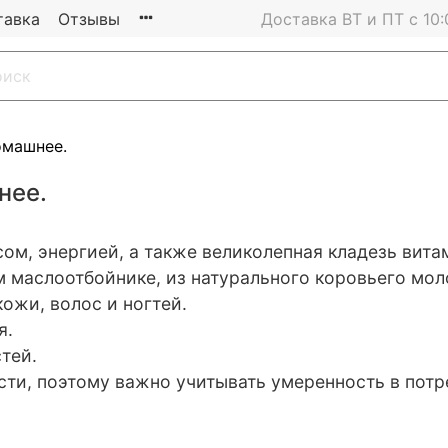
тавка
Отзывы
Доставка ВТ и ПТ с 10:
омашнее.
нее.
м, энергией, а также великолепная кладезь витами
м маслоотбойнике, из натурального коровьего мол
ожи, волос и ногтей.
я.
стей.
и, поэтому важно учитывать умеренность в потреб