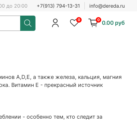
00 до 20:00
+7(913) 794-13-31
info@dereda.ru
0
0
0.00 руб
нов A,D,E, а также железа, кальция, магния
ока. Витамин Е - прекрасный источник
лении - особенно тем, кто следит за