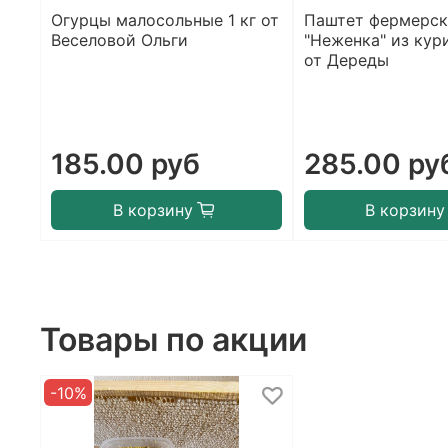
Огурцы малосольные 1 кг от
Паштет фермерс
Веселовой Ольги
"Неженка" из кур
от Дереды
185.00 руб
285.00 ру
В корзину
В корзину
Товары по акции
-10%