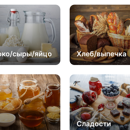
ко/сыры/яйцо
Хлеб/выпечка
Сладости