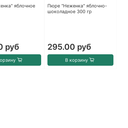
енка" яблочное
Пюре "Неженка" яблочно-
Кол
шоколадное 300 гр
инд
Вит
0 руб
295.00 руб
6
корзину
В корзину