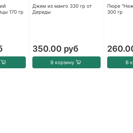
кий
Джем из манго 330 гр от
Пюре "Неж
ицы 170 гр
Дереды
300 гр
б
350.00 руб
260.0
В корзину
В 