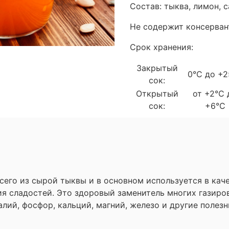
Состав: тыква, лимон, 
Не содержит консерван
Срок хранения:
Закрытый
0°С до +2
сок:
Открытый
от +2°С 
сок:
+6°С
его из сырой тыквы и в основном используется в каче
ния сладостей. Это здоровый заменитель многих газир
 калий, фосфор, кальций, магний, железо и другие полез