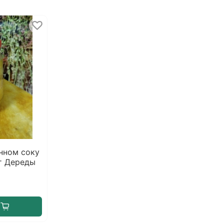
нном соку
т Дереды