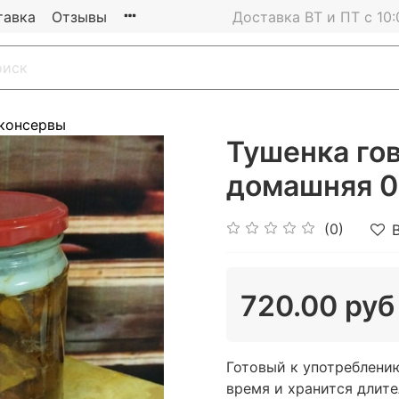
тавка
Отзывы
Доставка ВТ и ПТ с 10:
консервы
Тушенка го
домашняя 0
(0)
720.00 руб
Готовый к употреблени
время и хранится длите