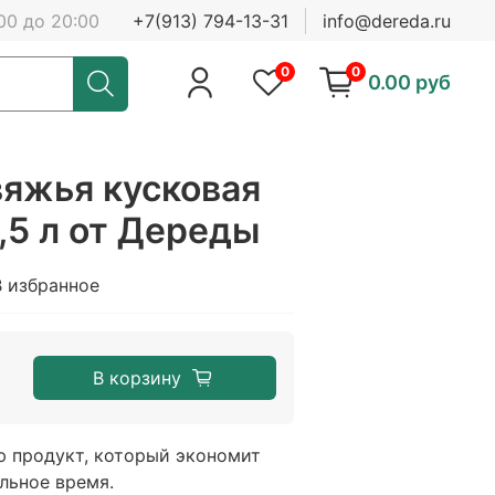
00 до 20:00
+7(913) 794-13-31
info@dereda.ru
0
0
0.00 руб
вяжья кусковая
,5 л от Дереды
В избранное
В корзину
ю продукт, который экономит
льное время.