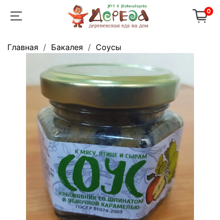
0
Главная
Бакалея
Соусы