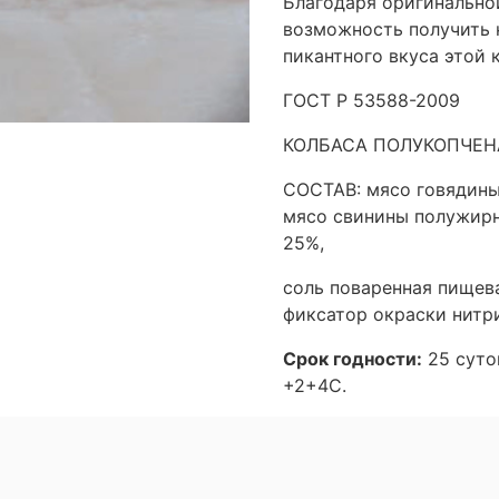
Благодаря оригинальной
возможность получить 
пикантного вкуса этой 
ГОСТ Р 53588-2009
КОЛБАСА ПОЛУКОПЧЕ
СОСТАВ: мясо говядины 
мясо свинины полужирно
25%,
соль поваренная пищева
фиксатор окраски нитри
Срок годности:
25 суто
+2+4C.