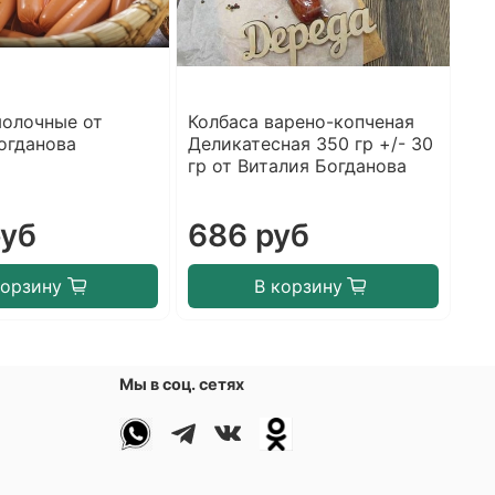
молочные от
Колбаса варено-копченая
Ко
огданова
Деликатесная 350 гр +/- 30
Се
гр от Виталия Богданова
от
руб
686 руб
6
корзину
В корзину
Мы в соц. сетях