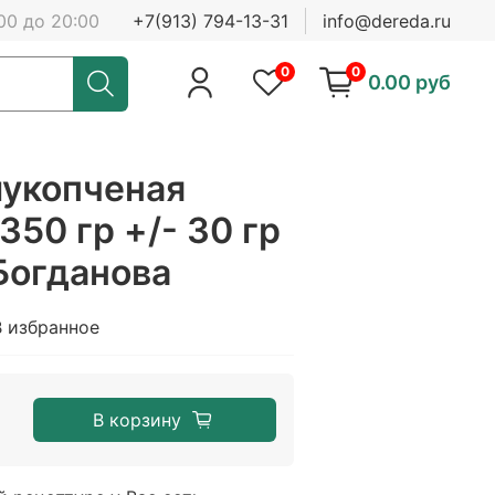
00 до 20:00
+7(913) 794-13-31
info@dereda.ru
0
0
0.00 руб
лукопченая
350 гр +/- 30 гр
Богданова
В избранное
В корзину