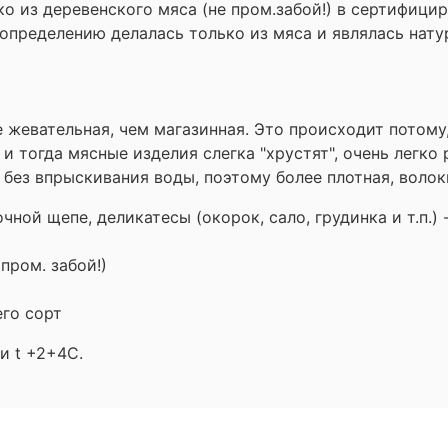
ко из деревенского мяса (не пром.забой!) в сертифиц
 определению делалась только из мяса и являлась на
ее жевательная, чем магазинная. Это происходит потом
 тогда мясные изделия слегка "хрустят", очень легко 
 без впрыскивания воды, поэтому более плотная, волокн
очной щепе, деликатесы (окорок, сало, грудинка и т.п.)
 пром. забой!)
его сорт
и t +2+4C.