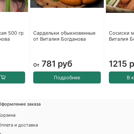
ая 500 гр
Сардельки обыкновенные
Сосиски 
нова
от Виталия Богданова
Виталия Б
781 руб
1215 
От
Подробнее
В 
Оформление заказа
Корзина
Оплата и доставка