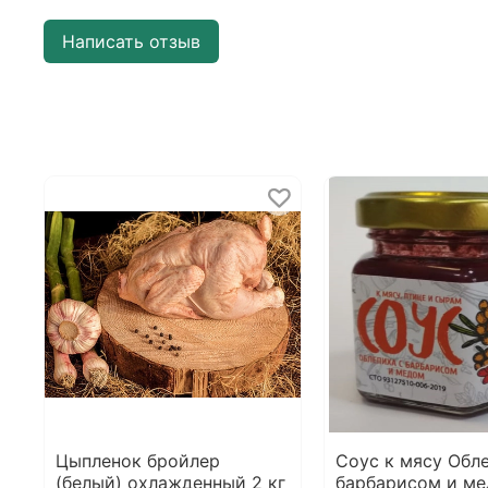
Написать отзыв
Цыпленок бройлер
Соус к мясу Обл
(белый) охлажденный 2 кг
барбарисом и ме