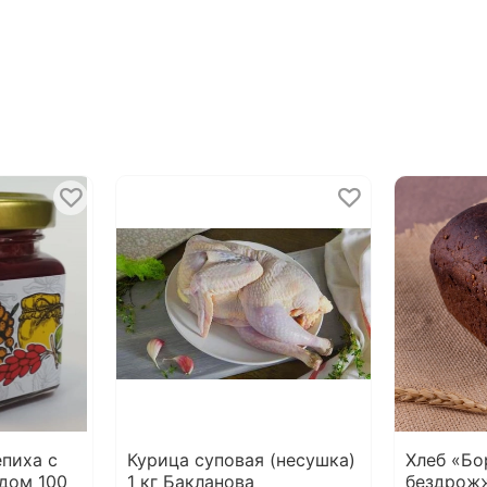
епиха с
Курица суповая (несушка)
Хлеб «Б
дом 100
1 кг Бакланова
бездрожж