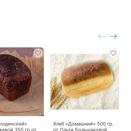
ородинский»
Хлеб «Домашний» 500 гр.
Х
евой 350 гр от
от Ольги Большаковой