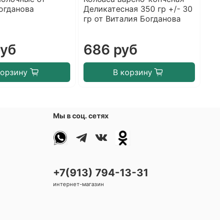
огданова
Деликатесная 350 гр +/- 30
Се
гр от Виталия Богданова
от
руб
686 руб
6
корзину
В корзину
Мы в соц. сетях
+7(913) 794-13-31
интернет-магазин