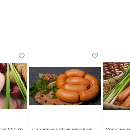
ая 500 гр
Сардельки обыкновенные
Сосиски 