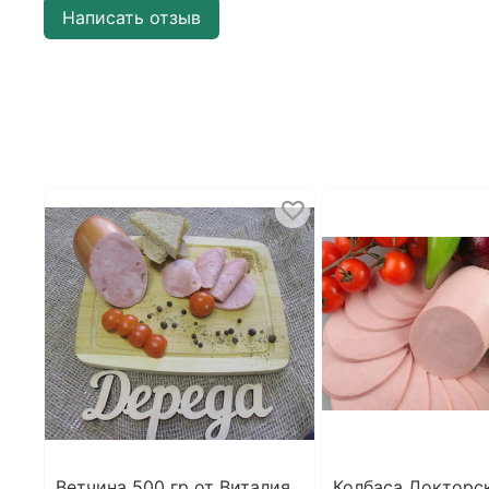
Написать отзыв
Ветчина 500 гр от Виталия
Колбаса Докторск