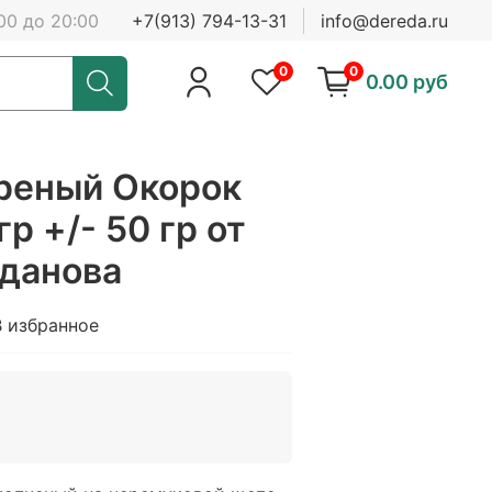
00 до 20:00
+7(913) 794-13-31
info@dereda.ru
0
0
0.00 руб
реный Окорок
р +/- 50 гр от
гданова
В избранное