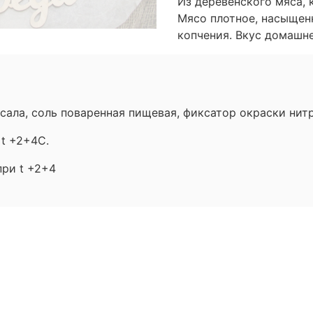
Из деревенского мяса, 
Мясо плотное, насыщен
копчения. Вкус домашне
ла, соль поваренная пищевая, фиксатор окраски нитрит
 t +2+4С.
 t +2+4