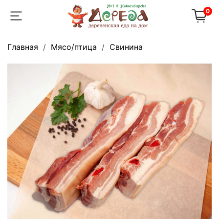
0
Главная
Мясо/птица
Свинина