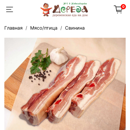
0
Главная
Мясо/птица
Свинина